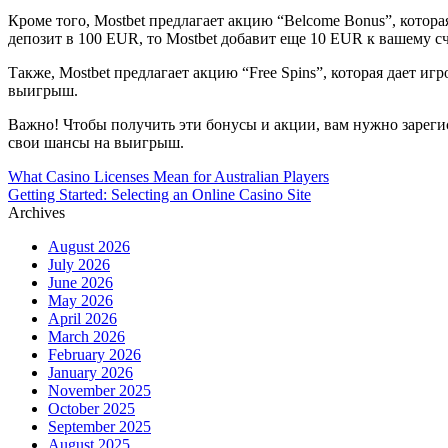
Кроме того, Mostbet предлагает акцию “Вelcome Bonus”, которая
депозит в 100 EUR, то Mostbet добавит еще 10 EUR к вашему с
Также, Mostbet предлагает акцию “Free Spins”, которая дает и
выигрыш.
Важно! Чтобы получить эти бонусы и акции, вам нужно зарегис
свои шансы на выигрыш.
Post
What Casino Licenses Mean for Australian Players
Getting Started: Selecting an Online Casino Site
navigation
Archives
August 2026
July 2026
June 2026
May 2026
April 2026
March 2026
February 2026
January 2026
November 2025
October 2025
September 2025
August 2025