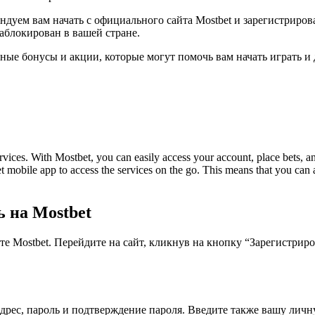
ндуем вам начать с официального сайта Mostbet и зарегистриров
заблокирован в вашей стране.
ные бонусы и акции, которые могут помочь вам начать играть и
rvices. With Mostbet, you can easily access your account, place bets, a
bet mobile app to access the services on the go. This means that you can
ь на Mostbet
е Mostbet. Перейдите на сайт, кликнув на кнопку “Зарегистриро
-адрес, пароль и подтверждение пароля. Введите также вашу ли