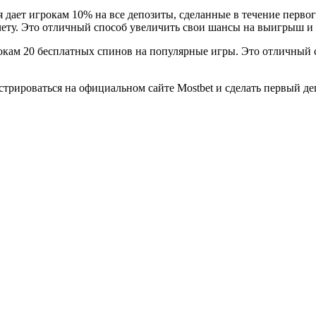
 дает игрокам 10% на все депозиты, сделанные в течение первого
чету. Это отличный способ увеличить свои шансы на выигрыш и 
грокам 20 бесплатных спинов на популярные игры. Это отличный 
трироваться на официальном сайте Mostbet и сделать первый деп