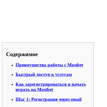
Содержимое
Преимущества работы с Mostbet
Быстрый доступ к услугам
Как зарегистрироваться и начать
играть на Mostbet
Шаг 1: Регистрация через email