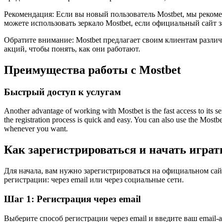
Рекомендация: Если вы новый пользователь Mostbet, мы рекоме
можете использовать зеркало Mostbet, если официальный сайт 
Обратите внимание: Mostbet предлагает своим клиентам различ
акций, чтобы понять, как они работают.
Преимущества работы с Mostbet
Быстрый доступ к услугам
Another advantage of working with Mostbet is the fast access to its se
the registration process is quick and easy. You can also use the Most
whenever you want.
Как зарегистрироваться и начать играт
Для начала, вам нужно зарегистрироваться на официальном сайт
регистрации: через email или через социальные сети.
Шаг 1: Регистрация через email
Выберите способ регистрации через email и введите ваш email