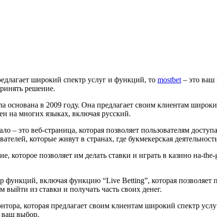
едлагает широкий спектр услуг и функций, то
mostbet
– это ваш
принять решение.
ла основана в 2009 году. Она предлагает своим клиентам широкий
ен на многих языках, включая русский.
ало – это веб-страница, которая позволяет пользователям досту
вателей, которые живут в странах, где букмекерская деятельност
е, которое позволяет им делать ставки и играть в казино на-th
 функций, включая функцию “Live Betting”, которая позволяет п
м выйти из ставки и получать часть своих денег.
контора, которая предлагает своим клиентам широкий спектр ус
о ваш выбор.