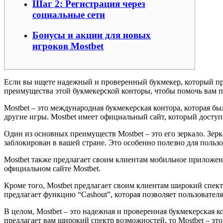
Шаг 2: Регистрация через
социальные сети
Бонусы и акции для новых
игроков Mostbet
Если вы ищете надежный и проверенный букмекер, который пр
преимущества этой букмекерской конторы, чтобы помочь вам 
Mostbet – это международная букмекерская контора, которая бы
другие игры. Mostbet имеет официальный сайт, который доступ
Один из основных преимуществ Mostbet – это его зеркало. Зерк
заблокирован в вашей стране. Это особенно полезно для пользо
Mostbet также предлагает своим клиентам мобильное приложени
официальном сайте Mostbet.
Кроме того, Mostbet предлагает своим клиентам широкий спектр
предлагает функцию “Cashout”, которая позволяет пользователя
В целом, Mostbet – это надежная и проверенная букмекерская 
предлагает вам широкий спектр возможностей, то Mostbet – эт