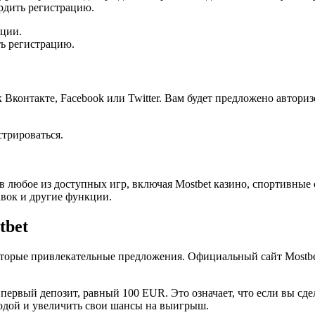
рдить регистрацию.
ации.
ть регистрацию.
 Вконтакте, Facebook или Twitter. Вам будет предложено автори
стрироваться.
ав любое из доступных игр, включая Mostbet казино, спортивные 
авок и другие функции.
tbet
которые привлекательные предложения. Официальный сайт Mostbe
первый депозит, равный 100 EUR. Это означает, что если вы сде
годой и увеличить свои шансы на выигрыш.