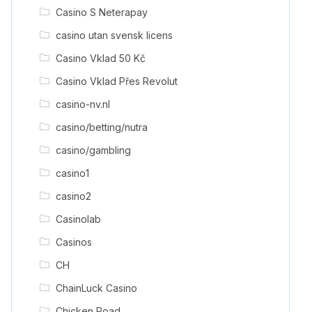
Casino S Neterapay
casino utan svensk licens
Casino Vklad 50 Kč
Casino Vklad Přes Revolut
casino-nv.nl
casino/betting/nutra
casino/gambling
casino1
casino2
Casinolab
Casinos
CH
ChainLuck Casino
Chicken Road