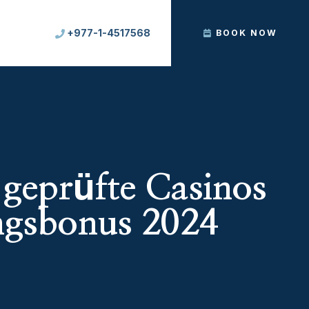
+977-1-4517568
BOOK NOW
geprüfte Casinos
ngsbonus 2024