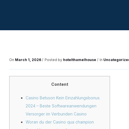
On
March 1, 2026
Posted by
hotelthamelhouse
In
Uncategorize
Content
Casino Betsson Kein Einzahlungsbonus
2024 – Beste Softwareanwendungen
Versorger im Verbunden Casino
Woran du der Casino qua champion