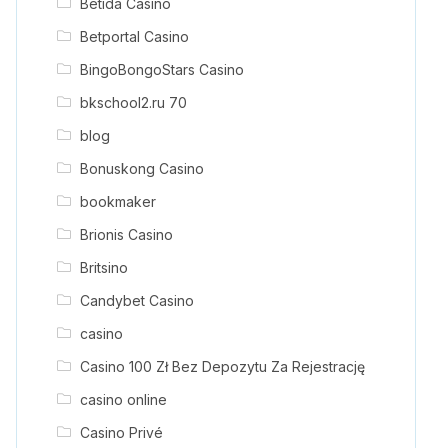
Betida Casino
Betportal Casino
BingoBongoStars Casino
bkschool2.ru 70
blog
Bonuskong Casino
bookmaker
Brionis Casino
Britsino
Candybet Casino
casino
Casino 100 Zł Bez Depozytu Za Rejestrację
casino online
Casino Privé