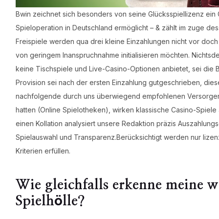
Bwin zeichnet sich besonders von seine Glücksspiellizenz ein 
Spieloperation in Deutschland ermöglicht – & zählt im zuge d
Freispiele werden qua drei kleine Einzahlungen nicht vor doch 1
von geringem Inanspruchnahme initialisieren möchten. Nichtsde
keine Tischspiele und Live-Casino-Optionen anbietet, sei die B
Provision sei nach der ersten Einzahlung gutgeschrieben, diese
nachfolgende durch uns überwiegend empfohlenen Versorger ei
hatten (Online Spielotheken), wirken klassische Casino-Spiele 
einen Kollation analysiert unsere Redaktion präzis Auszahlu
Spielauswahl und Transparenz.Berücksichtigt werden nur lizen
Kriterien erfüllen.
Wie gleichfalls erkenne meine we
Spielhölle?