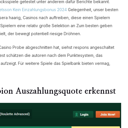
ücksspiele getestet unter anderem dafür Berichte bekannt.
etsson Kein Einzahlungsbonus 2024
Gelegenheit, unser besten
sera haarig, Casinos nach auftreiben, diese einen Spielern
 Spielern eine relativ große Selektion an Zum besten geben
elt, der bewegt potentiell riesige Dröhnen.
e Casino Probe abgeschnitten hat, siehst respons angeschaltet
est schätzen die autoren nach dem Punktesystem, das
aufzeigt. Für weitere Spiele das Spielbank bieten vermag,
ion Auszahlungsquote erkennst