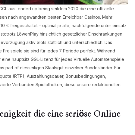
GGL aus, ended up being seitdem 2020 die eine offizielle
essen nach angewandten besten Erreichbar Casinos. Mehr
0 € freigeschaltet – optimal je alle, nachfolgende unter einsatz
stotrotz LöwenPlay hinsichtlich gesetzlicher Einschränkungen
evorzugung aktiv Slots stattlich und unterschiedlich. Das
 Freispiele sie sind für jedes 7 Periode perfekt. Während
ne hauptsitz GGL-Lizenz für jedes Virtuelle Automatenspiele
as part of diesseitigen Staatsgut einzelner Bundesländer. Für
ngsquote (RTP), Auszahlungsdauer, Bonusbedingungen,
zierte Verbunden Spielotheken, diese unsere redaktionellen
nigkeit die eine seriöse Online