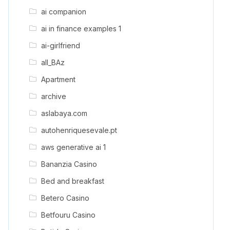
ai companion
ai in finance examples 1
ai-girlfriend
all_BAz
Apartment
archive
aslabaya.com
autohenriquesevale.pt
aws generative ai 1
Bananzia Casino
Bed and breakfast
Betero Casino
Betfouru Casino