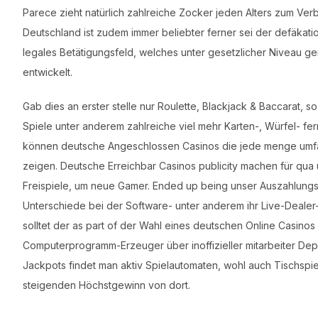
Parece zieht natürlich zahlreiche Zocker jeden Alters zum Ve
Deutschland ist zudem immer beliebter ferner sei der defäkati
legales Betätigungsfeld, welches unter gesetzlicher Niveau ge
entwickelt.
Gab dies an erster stelle nur Roulette, Blackjack & Baccarat, so
Spiele unter anderem zahlreiche viel mehr Karten-, Würfel- fe
können deutsche Angeschlossen Casinos die jede menge umfa
zeigen. Deutsche Erreichbar Casinos publicity machen für qu
Freispiele, um neue Gamer. Ended up being unser Auszahlungsr
Unterschiede bei der Software- unter anderem ihr Live-Dealer-V
solltet der as part of der Wahl eines deutschen Online Casino
Computerprogramm-Erzeuger über inoffizieller mitarbeiter Dep
Jackpots findet man aktiv Spielautomaten, wohl auch Tischspi
steigenden Höchstgewinn von dort.