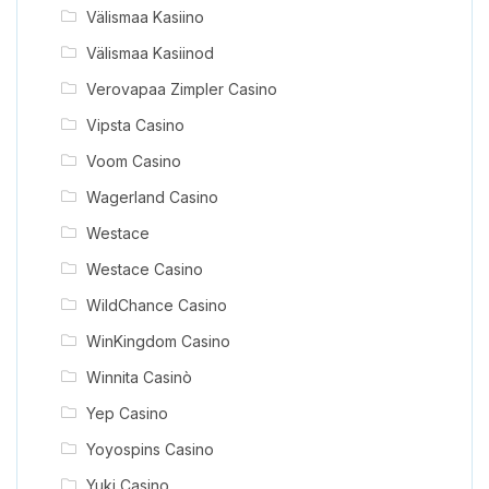
Välismaa Kasiino
Välismaa Kasiinod
Verovapaa Zimpler Casino
Vipsta Casino
Voom Casino
Wagerland Casino
Westace
Westace Casino
WildChance Casino
WinKingdom Casino
Winnita Casinò
Yep Casino
Yoyospins Casino
Yuki Casino