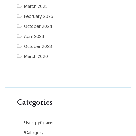
March 2025
February 2025
October 2024
April 2024
October 2023
March 2020
Categories
! Без рубрики
!Category