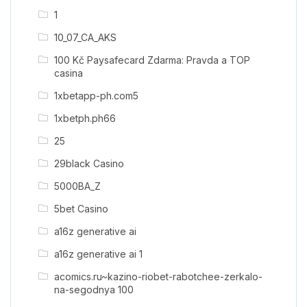
1
10_07_CA_AKS
100 Kč Paysafecard Zdarma: Pravda a TOP
casina
1xbetapp-ph.com5
1xbetph.ph66
25
29black Casino
5000BA_Z
5bet Casino
a16z generative ai
a16z generative ai 1
acomics.ru~kazino-riobet-rabotchee-zerkalo-
na-segodnya 100