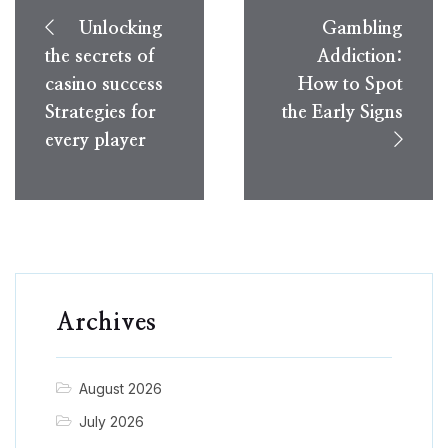
navigation
Unlocking
Gambling
the secrets of
Addiction:
casino success
How to Spot
Strategies for
the Early Signs
every player
Archives
August 2026
July 2026