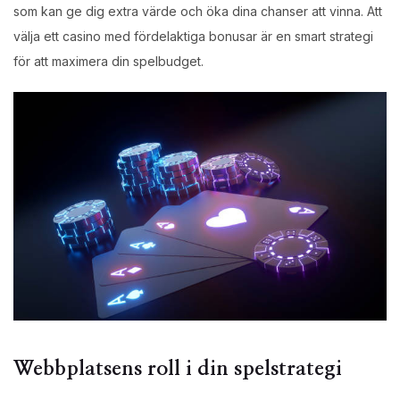
som kan ge dig extra värde och öka dina chanser att vinna. Att
välja ett casino med fördelaktiga bonusar är en smart strategi
för att maximera din spelbudget.
Webbplatsens roll i din spelstrategi