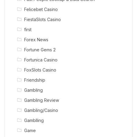
Felicebet Casino
FiestaSlots Casino
first
Forex News
Fortune Gems 2
Fortunica Casino
FoxSlots Casino
Friendship
Gambling
Gambling Review
Gambling/Casino
Gamblling
Game