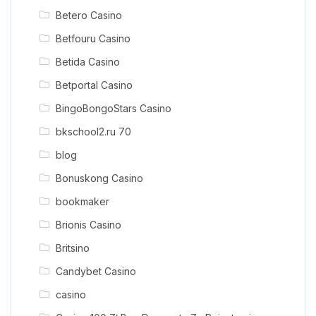
Betero Casino
Betfouru Casino
Betida Casino
Betportal Casino
BingoBongoStars Casino
bkschool2.ru 70
blog
Bonuskong Casino
bookmaker
Brionis Casino
Britsino
Candybet Casino
casino