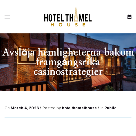
Menu
Avslöja hemligheterna bakom
framgångsrika
casinostrategier
On
March 4, 2026
Posted by
hotelthamelhouse
In
Public