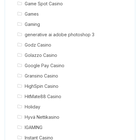
Game Spot Casino
Games
Gaming
generative ai adobe photoshop 3
Godz Casino
Golazzo Casino
Google Pay Casino
Gransino Casino
HighSpin Casino
HitMate88 Casino
Holiday
Hyvä Nettikasino
IGAMING
Instant Casino