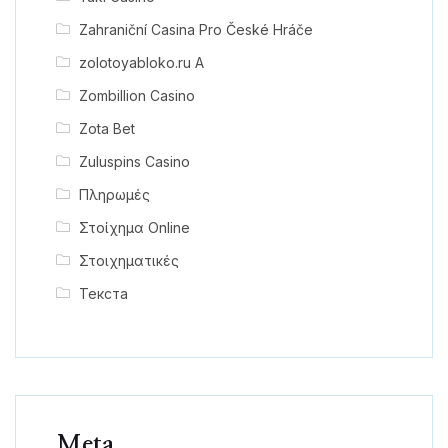
Zahraniční Casina Pro České Hráče
zolotoyabloko.ru A
Zombillion Casino
Zota Bet
Zuluspins Casino
Πληρωμές
Στοίχημα Online
Στοιχηματικές
Текста
Meta