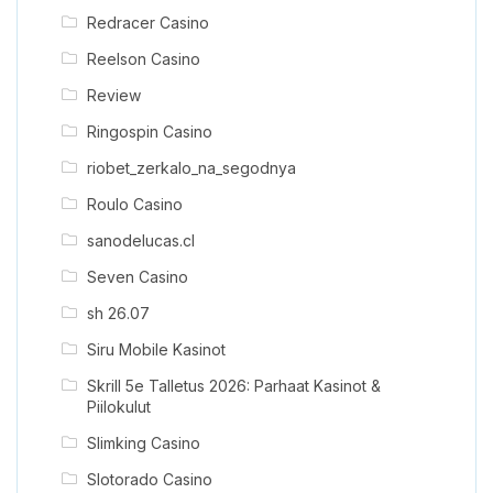
Redracer Casino
Reelson Casino
Review
Ringospin Casino
riobet_zerkalo_na_segodnya
Roulo Casino
sanodelucas.cl
Seven Casino
sh 26.07
Siru Mobile Kasinot
Skrill 5e Talletus 2026: Parhaat Kasinot &
Piilokulut
Slimking Casino
Slotorado Casino