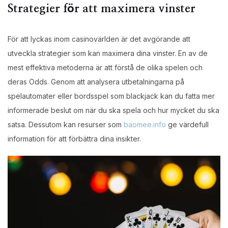
Strategier för att maximera vinster
För att lyckas inom casinovärlden är det avgörande att
utveckla strategier som kan maximera dina vinster. En av de
mest effektiva metoderna är att förstå de olika spelen och
deras Odds. Genom att analysera utbetalningarna på
spelautomater eller bordsspel som blackjack kan du fatta mer
informerade beslut om när du ska spela och hur mycket du ska
satsa. Dessutom kan resurser som
baomee.info
ge värdefull
information för att förbättra dina insikter.