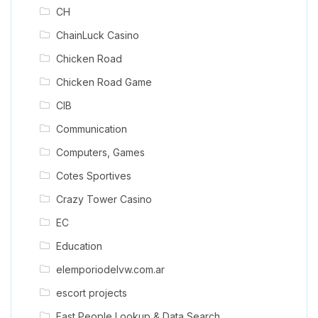
CH
ChainLuck Casino
Chicken Road
Chicken Road Game
CIB
Communication
Computers, Games
Cotes Sportives
Crazy Tower Сasino
EC
Education
elemporiodelvw.com.ar
escort projects
Fast People Lookup & Data Search