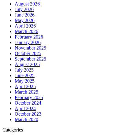
August 2026
July 2026
June 2026
May 2026
April 2026
March 2026
February 2026
January 2026
November 2025
October 2025
September 2025
August 2025
July 2025
June 2025
May 2025
April 2025
March 2025
February 2025
October 2024
April 2024
October 2023
March 2020
Categories