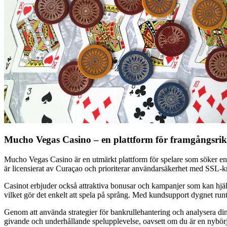
Mucho Vegas Casino – en plattform för framgångsrik
Mucho Vegas Casino är en utmärkt plattform för spelare som söker en 
är licensierat av Curaçao och prioriterar användarsäkerhet med SSL-kry
Casinot erbjuder också attraktiva bonusar och kampanjer som kan hjälp
vilket gör det enkelt att spela på språng. Med kundsupport dygnet runt k
Genom att använda strategier för bankrullehantering och analysera di
givande och underhållande spelupplevelse, oavsett om du är en nybörja