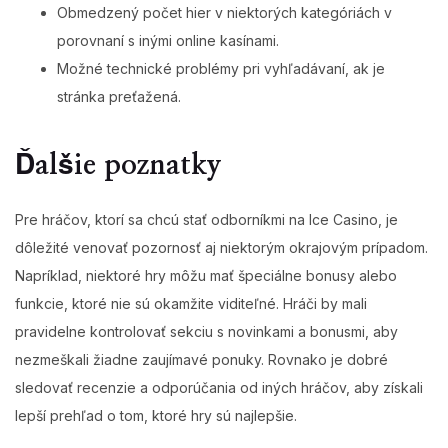
Obmedzený počet hier v niektorých kategóriách v
porovnaní s inými online kasínami.
Možné technické problémy pri vyhľadávaní, ak je
stránka preťažená.
Ďalšie poznatky
Pre hráčov, ktorí sa chcú stať odborníkmi na Ice Casino, je
dôležité venovať pozornosť aj niektorým okrajovým prípadom.
Napríklad, niektoré hry môžu mať špeciálne bonusy alebo
funkcie, ktoré nie sú okamžite viditeľné. Hráči by mali
pravidelne kontrolovať sekciu s novinkami a bonusmi, aby
nezmeškali žiadne zaujímavé ponuky. Rovnako je dobré
sledovať recenzie a odporúčania od iných hráčov, aby získali
lepší prehľad o tom, ktoré hry sú najlepšie.