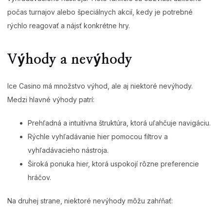
počas turnajov alebo špeciálnych akcií, kedy je potrebné
rýchlo reagovať a nájsť konkrétne hry.
Výhody a nevýhody
Ice Casino má množstvo výhod, ale aj niektoré nevýhody.
Medzi hlavné výhody patrí:
Prehľadná a intuitívna štruktúra, ktorá uľahčuje navigáciu.
Rýchle vyhľadávanie hier pomocou filtrov a
vyhľadávacieho nástroja.
Široká ponuka hier, ktorá uspokojí rôzne preferencie
hráčov.
Na druhej strane, niektoré nevýhody môžu zahŕňať: