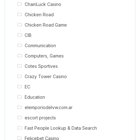
ChainLuck Casino
Chicken Road
Chicken Road Game
CIB
Communication
Computers, Games
Cotes Sportives
Crazy Tower Сasino
EC
Education
elemporiodelvw.com.ar
escort projects
Fast People Lookup & Data Search
Felicebet Casino