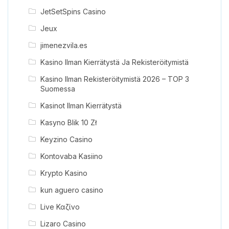
JetSetSpins Casino
Jeux
jimenezvila.es
Kasino Ilman Kierrätystä Ja Rekisteröitymistä
Kasino Ilman Rekisteröitymistä 2026 – TOP 3
Suomessa
Kasinot Ilman Kierrätystä
Kasyno Blik 10 Zł
Keyzino Casino
Kontovaba Kasiino
Krypto Kasino
kun aguero casino
Live Καζίνο
Lizaro Casino