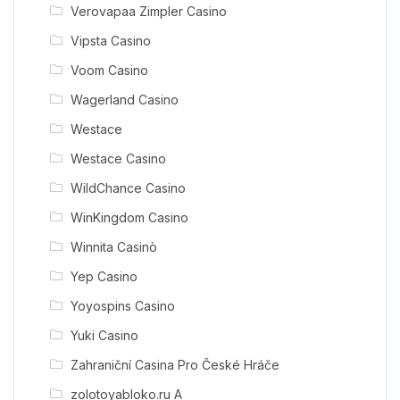
Verovapaa Zimpler Casino
Vipsta Casino
Voom Casino
Wagerland Casino
Westace
Westace Casino
WildChance Casino
WinKingdom Casino
Winnita Casinò
Yep Casino
Yoyospins Casino
Yuki Casino
Zahraniční Casina Pro České Hráče
zolotoyabloko.ru A