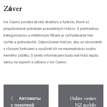
Záver
Ice Casino ponúka skvelú štruktúru a funkcie, ktoré sú
prispôsobené potrebám pravidelných hráčov. S prehľadnou
kategorizáciou a efektívnymi filtrami je vyhľadávanie hier
rýchle a jednoduché. Odporúčame hráčom, aby sa oboznámili
s rôznymi funkciami a využívali ich na maximalizáciu svojho
herného zážitku. S týmito informáciami budú mať hráči lepšiu
šancu na úspech a zábavu v Ice Casino.
Post
navigation
Автоматы
Online casino
с покупкой
NZ mobile