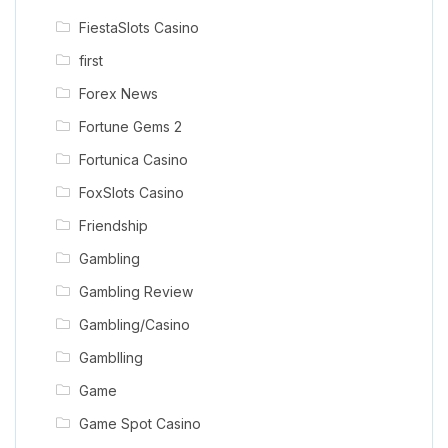
FiestaSlots Casino
first
Forex News
Fortune Gems 2
Fortunica Casino
FoxSlots Casino
Friendship
Gambling
Gambling Review
Gambling/Casino
Gamblling
Game
Game Spot Casino