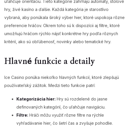
uľahčuje orientáciu. Tieto kategórie zahŕňajú automaty, stolové
hry, živé kasíno a ďalšie. Každá kategória je starostlivo
vybraná, aby ponúkala široký výber hier, ktoré uspokoja rôzne
preferencie hráčov. Okrem toho sú k dispozícii aj filtre, ktoré
umožňujú hráčom rýchlo nájsť konkrétne hry podľa rôznych
kritérií, ako sú obľúbenosť, novinky alebo tematické hry.
Hlavné funkcie a detaily
Ice Casino ponúka niekoľko hlavných funkcií, ktoré zlepšujú
používateľský zážitok. Medzi tieto funkcie patrí:
Kategorizácia hier:
Hry sú rozdelené do jasne
definovaných kategórií, čo uľahčuje navigáciu.
Filtre:
Hráči môžu využiť rôzne filtre na rýchle
vyhľadávanie hier, čo šetrí čas a zvyšuje pohodlie.