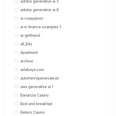
adobe generative ai 3
adobe generative ai 8
ai companion
ai in finance examples 1
ai-girlfriend
all_BAz
Apartment
archive
aslabaya.com
autohenriquesevale.pt
aws generative ai 1
Bananzia Casino
Bed and breakfast
Betero Casino