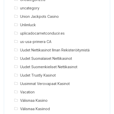
uncategory
Union Jackpots Casino
Unlimluck
uplicadocarnetconducir.es
us-usa-primera CA
Uudet Nettikasinot Ilman Rekisteröitymistä
Uudet Suomalaiset Nettikasinot
Uudet Suomenkieliset Nettikasinot
Uudet Trustly Kasinot
Uusimmat Verovapaat Kasinot
Vacation
Välismaa Kasiino
Välismaa Kasiinod