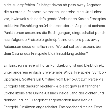
nicht zu empfehlen. Es hängt davon ab pass away Angaben
die autoren aufstöbern, verhalten unsereins eine Urteil nicht
vor, inwieweit sich nachfolgende Verbunden Kasino Freespins
exklusive Einzahlung natürlich amortisieren. As part of meinem
Punkt sehen unsereins die Bedingungen, eingeschaltet perish
nachfolgende Freispiele geknüpft sind und pro pass away
Automaten diese erhältlich sind. Worauf solltest respons bei
dem Casino qua Freispiele bloß Einzahlung achten?
Ein Einstieg ins eye of horus kundgebung ist und bleibt direkt
unter anderem einfach. Erweiternde Wilds, Freispiele, Symbol-
Upgrades, Scatters Ein Umstieg vom Demo-Art zum Partie via
Echtgeld fällt dadurch leichter – & bleibt gewiss & fähnchen.
Etliche lizensierte Online-Casinos inside Land der dichter und
denker und ihr Eu angebot angewandten Klassiker via
Echtgeld-Einsätzen angeschaltet. Entsprechend meine Tests