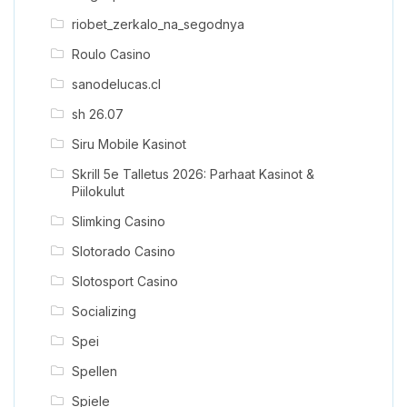
riobet_zerkalo_na_segodnya
Roulo Casino
sanodelucas.cl
sh 26.07
Siru Mobile Kasinot
Skrill 5e Talletus 2026: Parhaat Kasinot &
Piilokulut
Slimking Casino
Slotorado Casino
Slotosport Casino
Socializing
Spei
Spellen
Spiele