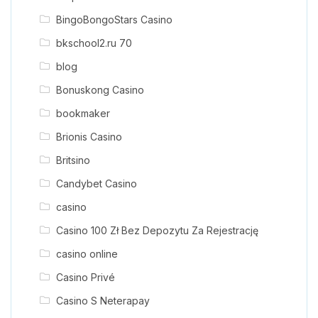
BingoBongoStars Casino
bkschool2.ru 70
blog
Bonuskong Casino
bookmaker
Brionis Casino
Britsino
Candybet Casino
casino
Casino 100 Zł Bez Depozytu Za Rejestrację
casino online
Casino Privé
Casino S Neterapay