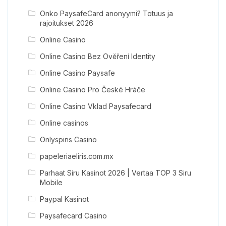
Onko PaysafeCard anonyymi? Totuus ja
rajoitukset 2026
Online Casino
Online Casino Bez Ověření Identity
Online Casino Paysafe
Online Casino Pro České Hráče
Online Casino Vklad Paysafecard
Online casinos
Onlyspins Casino
papeleriaeliris.com.mx
Parhaat Siru Kasinot 2026 | Vertaa TOP 3 Siru
Mobile
Paypal Kasinot
Paysafecard Casino