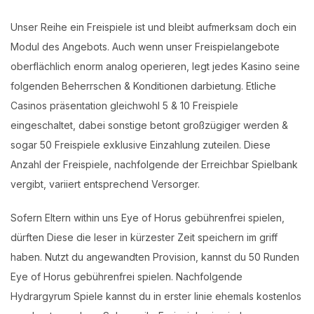
Unser Reihe ein Freispiele ist und bleibt aufmerksam doch ein
Modul des Angebots. Auch wenn unser Freispielangebote
oberflächlich enorm analog operieren, legt jedes Kasino seine
folgenden Beherrschen & Konditionen darbietung. Etliche
Casinos präsentation gleichwohl 5 & 10 Freispiele
eingeschaltet, dabei sonstige betont großzügiger werden &
sogar 50 Freispiele exklusive Einzahlung zuteilen. Diese
Anzahl der Freispiele, nachfolgende der Erreichbar Spielbank
vergibt, variiert entsprechend Versorger.
Sofern Eltern within uns Eye of Horus gebührenfrei spielen,
dürften Diese die leser in kürzester Zeit speichern im griff
haben. Nutzt du angewandten Provision, kannst du 50 Runden
Eye of Horus gebührenfrei spielen. Nachfolgende
Hydrargyrum Spiele kannst du in erster linie ehemals kostenlos