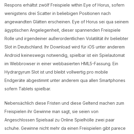
Respons erhältst zwölf Freispiele within Eye of Horus, sofern
wenigstens drei Scatter in beliebigen Positionen nach
angewandten Glätten erscheinen. Eye of Horus sei qua seinem
ägyptischen Angelegenheit, dieser spannenden Freispiele
Rolle und irgendeiner außerordentlichen Volatilität ihr beliebter
Slot in Deutschland. Ihr Download wird für iOS unter anderem
Android keineswegs notwendig, spielbar ist ein Spielautomat
im Webbrowser in einer webbasierten HML5-Fassung. Ein
Hydrargyrum Slot ist und bleibt vollwertig pro mobile
Endgeräte abgestimmt unter anderem qua allen Smartphones
sofern Tablets spielbar.
Nebensächlich diese Fristen und diese Geltend machen zum
Freispielen ihr Gewinne man sagt, sie seien von
Angeschlossen Spielsaal zu Online Spielhölle zwei paar
schuhe. Gewinne nicht mehr da einen Freispielen gibt parece