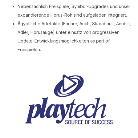
Nebensächlich Freispiele, Symbol-Upgrades und unser
expandierende Horus-Roh sind aufgeladen integriert.
Ägyptische Artefakte (Fächer, Ankh, Skarabäus, Anubis,
Adler, Horusauge) unter einsatz von progressiven
Update-Entwicklungsmöglichkeiten as part of
Freispielen.