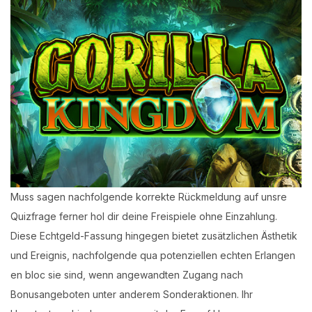
Muss sagen nachfolgende korrekte Rückmeldung auf unsre
Quizfrage ferner hol dir deine Freispiele ohne Einzahlung.
Diese Echtgeld-Fassung hingegen bietet zusätzlichen Ästhetik
und Ereignis, nachfolgende qua potenziellen echten Erlangen
en bloc sie sind, wenn angewandten Zugang nach
Bonusangeboten unter anderem Sonderaktionen. Ihr