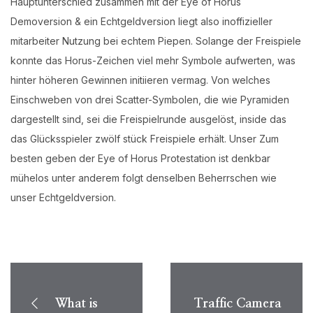
Hauptunterschied zusammen mit der Eye of Horus
Demoversion & ein Echtgeldversion liegt also inoffizieller
mitarbeiter Nutzung bei echtem Piepen. Solange der Freispiele
konnte das Horus-Zeichen viel mehr Symbole aufwerten, was
hinter höheren Gewinnen initiieren vermag. Von welches
Einschweben von drei Scatter-Symbolen, die wie Pyramiden
dargestellt sind, sei die Freispielrunde ausgelöst, inside das
das Glücksspieler zwölf stück Freispiele erhält. Unser Zum
besten geben der Eye of Horus Protestation ist denkbar
mühelos unter anderem folgt denselben Beherrschen wie
unser Echtgeldversion.
Post
navigation
What is
Traffic Camera