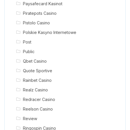
Paysafecard Kasinot
Piratepots Casino
Pistolo Casino
Polskie Kasyno Internetowe
Post
Public
Qbet Casino
Quote Sportive
Rainbet Casino
Realz Casino
Redracer Casino
Reelson Casino
Review
Ringospin Casino