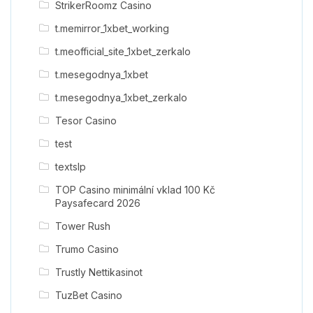
StrikerRoomz Casino
t.memirror_1xbet_working
t.meofficial_site_1xbet_zerkalo
t.mesegodnya_1xbet
t.mesegodnya_1xbet_zerkalo
Tesor Casino
test
textslp
TOP Casino minimální vklad 100 Kč
Paysafecard 2026
Tower Rush
Trumo Casino
Trustly Nettikasinot
TuzBet Casino