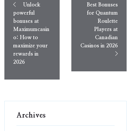
navigation
Unlock
Best Bonuses
powerful
for Quantum
bonuses at
Roulette
Maximumcasin
Players at
o: How to
Canadian
maximize your
Casinos in 2026
rewards in
2026
Archives