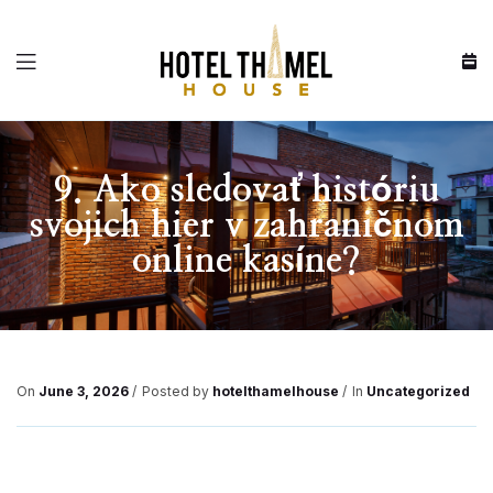
Menu
9. Ako sledovať históriu
svojich hier v zahraničnom
online kasíne?
On
June 3, 2026
Posted by
hotelthamelhouse
In
Uncategorized