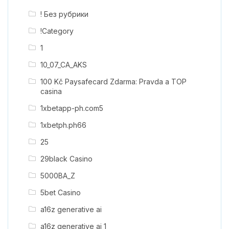
! Без рубрики
!Category
1
10_07_CA_AKS
100 Kč Paysafecard Zdarma: Pravda a TOP
casina
1xbetapp-ph.com5
1xbetph.ph66
25
29black Casino
5000BA_Z
5bet Casino
a16z generative ai
a16z generative ai 1