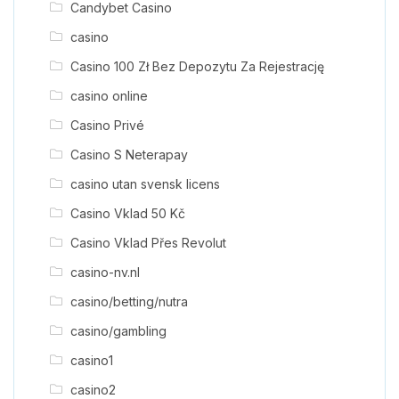
Candybet Casino
casino
Casino 100 Zł Bez Depozytu Za Rejestrację
casino online
Casino Privé
Casino S Neterapay
casino utan svensk licens
Casino Vklad 50 Kč
Casino Vklad Přes Revolut
casino-nv.nl
casino/betting/nutra
casino/gambling
casino1
casino2