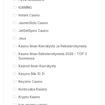
IGAMING
Instant Casino
JasminSlots Casino
JetSetSpins Casino
Jeux
Kasino Ilman Kierrätystä Ja Rekisteröitymistä
Kasino Ilman Rekisteröitymistä 2026 – TOP 3
Suomessa
Kasinot Ilman Kierrätystä
Kasyno Blik 10 Zł
Keyzino Casino
Kontovaba Kasiino
Krypto Kasino
kun aguero casino