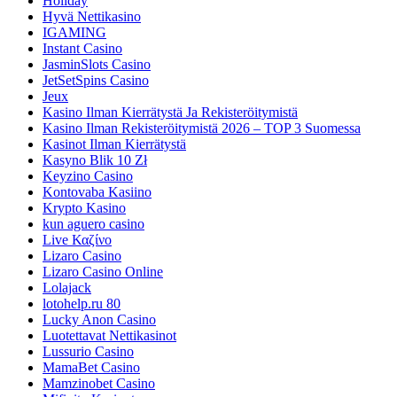
Holiday
Hyvä Nettikasino
IGAMING
Instant Casino
JasminSlots Casino
JetSetSpins Casino
Jeux
Kasino Ilman Kierrätystä Ja Rekisteröitymistä
Kasino Ilman Rekisteröitymistä 2026 – TOP 3 Suomessa
Kasinot Ilman Kierrätystä
Kasyno Blik 10 Zł
Keyzino Casino
Kontovaba Kasiino
Krypto Kasino
kun aguero casino
Live Καζίνο
Lizaro Casino
Lizaro Casino Online
Lolajack
lotohelp.ru 80
Lucky Anon Casino
Luotettavat Nettikasinot
Lussurio Casino
MamaBet Casino
Mamzinobet Casino