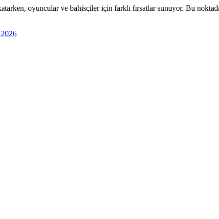
tarken, oyuncular ve bahisçiler için farklı fırsatlar sunuyor. Bu nokta
 2026