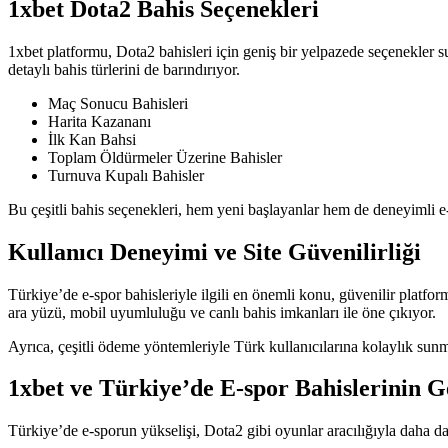
1xbet Dota2 Bahis Seçenekleri
1xbet platformu, Dota2 bahisleri için geniş bir yelpazede seçenekler s
detaylı bahis türlerini de barındırıyor.
Maç Sonucu Bahisleri
Harita Kazananı
İlk Kan Bahsi
Toplam Öldürmeler Üzerine Bahisler
Turnuva Kupalı Bahisler
Bu çeşitli bahis seçenekleri, hem yeni başlayanlar hem de deneyimli e-s
Kullanıcı Deneyimi ve Site Güvenilirliği
Türkiye’de e-spor bahisleriyle ilgili en önemli konu, güvenilir platform
ara yüzü, mobil uyumluluğu ve canlı bahis imkanları ile öne çıkıyor.
Ayrıca, çeşitli ödeme yöntemleriyle Türk kullanıcılarına kolaylık sunm
1xbet ve Türkiye’de E-spor Bahislerinin G
Türkiye’de e-sporun yükselişi, Dota2 gibi oyunlar aracılığıyla daha d