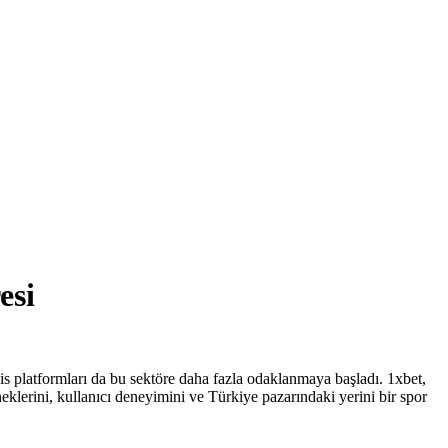
esi
is platformları da bu sektöre daha fazla odaklanmaya başladı. 1xbet,
lerini, kullanıcı deneyimini ve Türkiye pazarındaki yerini bir spor