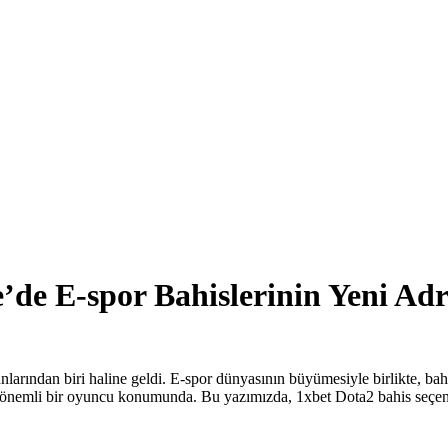
’de E-spor Bahislerinin Yeni Adr
larından biri haline geldi. E-spor dünyasının büyümesiyle birlikte, bah
da önemli bir oyuncu konumunda. Bu yazımızda, 1xbet Dota2 bahis seçenek