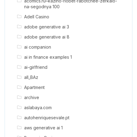
acomics.ru~kazino-riobet-rabotchee-zerkalo-
na-segodnya 100
Adell Casino
adobe generative ai 3
adobe generative ai 8
ai companion
ai in finance examples 1
ai-girlfriend
all_BAz
Apartment
archive
aslabaya.com
autohenriquesevale.pt
aws generative ai 1