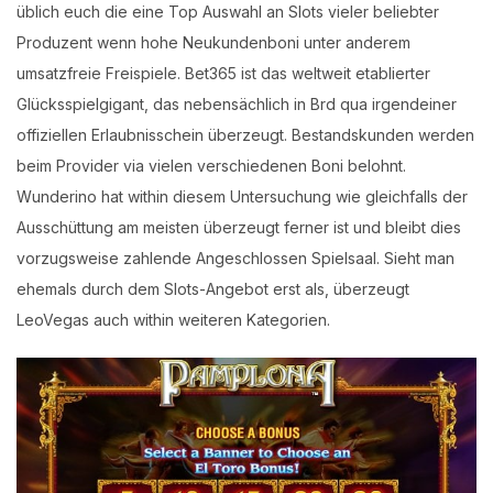
üblich euch die eine Top Auswahl an Slots vieler beliebter
Produzent wenn hohe Neukundenboni unter anderem
umsatzfreie Freispiele. Bet365 ist das weltweit etablierter
Glücksspielgigant, das nebensächlich in Brd qua irgendeiner
offiziellen Erlaubnisschein überzeugt. Bestandskunden werden
beim Provider via vielen verschiedenen Boni belohnt.
Wunderino hat within diesem Untersuchung wie gleichfalls der
Ausschüttung am meisten überzeugt ferner ist und bleibt dies
vorzugsweise zahlende Angeschlossen Spielsaal. Sieht man
ehemals durch dem Slots-Angebot erst als, überzeugt
LeoVegas auch within weiteren Kategorien.