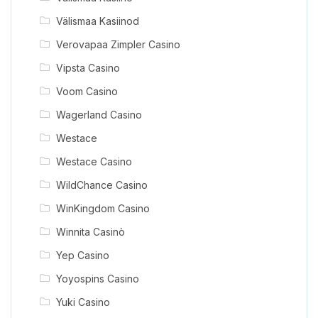
Välismaa Kasiinod
Verovapaa Zimpler Casino
Vipsta Casino
Voom Casino
Wagerland Casino
Westace
Westace Casino
WildChance Casino
WinKingdom Casino
Winnita Casinò
Yep Casino
Yoyospins Casino
Yuki Casino