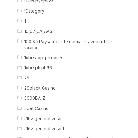
! Без рубрики
!Category
1
10_07_CA_AKS
100 Kč Paysafecard Zdarma: Pravda a TOP
casina
1xbetapp-ph.com5
1xbetph.ph66
25
29black Casino
5000BA_Z
5bet Casino
a16z generative ai
a16z generative ai 1