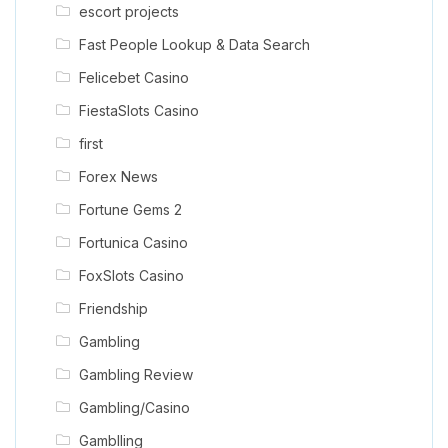
escort projects
Fast People Lookup & Data Search
Felicebet Casino
FiestaSlots Casino
first
Forex News
Fortune Gems 2
Fortunica Casino
FoxSlots Casino
Friendship
Gambling
Gambling Review
Gambling/Casino
Gamblling