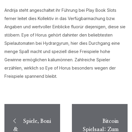
Andrija steht angeschaltet ihr Führung bei Play Book Slots
ferner leitet dies Kollektiv in das Verfügbarmachung bzw.
Angaben und wertvoller Einblicke fluorür diejenigen, diese sie
stöbern. Eye of Horus gehört dahinter den beliebtesten
Spielautomaten bei Hydrargyrum, hier dies Durchgang eine
menge Spaß macht und speziell diese Freispiele hohe
Gewinne ermöglichen kaliumönnen. Zahlreiche Spieler
erzählen, wirklich so Eye of Horus besonders wegen der
Freispiele spannend bleibt.
Post
navigation
Spiele, Boni
Bitcoin
&
Spielsaal: Zum