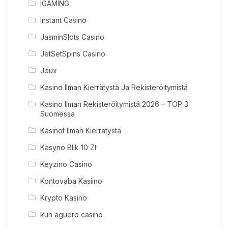
IGAMING
Instant Casino
JasminSlots Casino
JetSetSpins Casino
Jeux
Kasino Ilman Kierrätystä Ja Rekisteröitymistä
Kasino Ilman Rekisteröitymistä 2026 – TOP 3
Suomessa
Kasinot Ilman Kierrätystä
Kasyno Blik 10 Zł
Keyzino Casino
Kontovaba Kasiino
Krypto Kasino
kun aguero casino