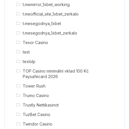
t.memirror_1xbet_working
t.meofficial_site_1xbet_zerkalo
t.mesegodnya_1xbet
t.mesegodnya_1xbet_zerkalo
Tesor Casino
test
textslp
TOP Casino minimální vklad 100 Kč
Paysafecard 2026
Tower Rush
Trumo Casino
Trustly Nettikasinot
TuzBet Casino
Twindor Casino