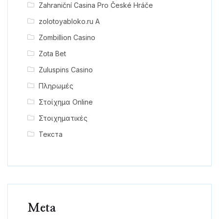
Zahraniční Casina Pro České Hráče
zolotoyabloko.ru A
Zombillion Casino
Zota Bet
Zuluspins Casino
Πληρωμές
Στοίχημα Online
Στοιχηματικές
Текста
Meta