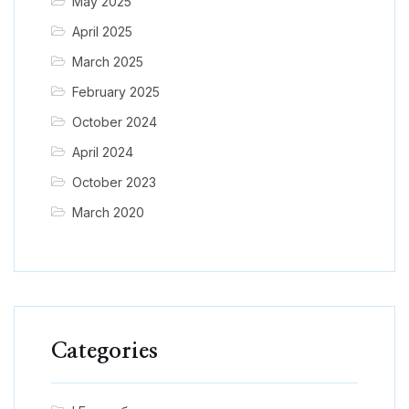
May 2025
April 2025
March 2025
February 2025
October 2024
April 2024
October 2023
March 2020
Categories