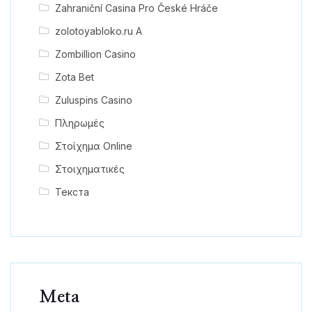
Zahraniční Casina Pro České Hráče
zolotoyabloko.ru A
Zombillion Casino
Zota Bet
Zuluspins Casino
Πληρωμές
Στοίχημα Online
Στοιχηματικές
Текста
Meta