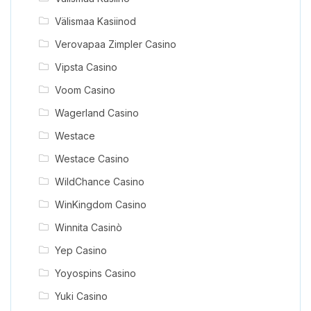
Välismaa Kasiinod
Verovapaa Zimpler Casino
Vipsta Casino
Voom Casino
Wagerland Casino
Westace
Westace Casino
WildChance Casino
WinKingdom Casino
Winnita Casinò
Yep Casino
Yoyospins Casino
Yuki Casino