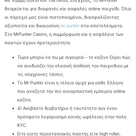
Με νόμιμη άδεια και τακτικούς ελέγχους, το MrPunter
δεσμεύεται για διαφανές και ασφαλές online παιχνίδι. Όλοι
οι πάροχοί μας είναι πιστοποιημένοι, διασφαλίζοντας
αξιοπιστία και δικαιοσύνη
mr punter
στα αποτελέσματα.
Στο MrPunter Casino, η συμμόρφωση και η ασφάλεια των
παικτών έχουν προτεραιότητα.
Τώρα μπορώ να πω με σιγουριά – το καζίνο ξέρει πώς
να συνδυάζει την κλασική αίσθηση του παιχνιδιού με
τις σύγχρονες τάσεις.
Το Mr Punter είναι η τέλεια αρχή για κάθε Έλληνα
που αναζητά την πιο συναρπαστική εμπειρία online
καζίνο.
4) Ανεβάστε διαβατήριο ή ταυτότητα συν έναν
πρόσφατο λογαριασμό κοινής ωφέλειας στην πύλη
KYC.
Είτε είστε περιστασιακός παίκτης είτε high roller,