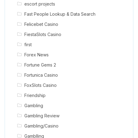
escort projects
Fast People Lookup & Data Search
Felicebet Casino
FiestaSlots Casino
first
Forex News
Fortune Gems 2
Fortunica Casino
FoxSlots Casino
Friendship
Gambling
Gambling Review
Gambling/Casino
Gamblling