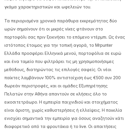
γκάμα χαρακτηριστικών και ωφελειών του.
Τα περιορισμένα χρονικά παράθυρα εκκρεμότητας δύο
ωρών σημαίνουν ότι οι μικρές νίκες φτάνουν στο
πορτοφόλι σας πριν ξεκινήσει το επόμενο ντέρμπι. Ως ένας
ιστότοπος έτοιμος για την τοπική αγορά, το Mrpunter
Ελλάδα προσφέρει Ελληνικά μενού, πορτοφόλια σε ευρώ
και ένα ταμείο που φιλτράρει τις μη χρησιμοποιήσιμες
μεθόδους, διατηρώντας τις επιλογές σαφείς. Οι νέοι
παίκτες λαμβάνουν 100% αντιστοίχιση έως €500 συν 200
δωρεάν περιστροφές, και οι ομάδες Εξυπηρέτησης
Πελατών στην Αθήνα απαντούν σε κλήσεις όλο το
εικοσιτετράωρο. Η εμπειρία παιχνιδιού και στοιχήματος
είναι άριστη, χωρίς καθυστερήσεις ή ελλείψεις. Η ποικιλία
ενισχύει σημαντικά την εμπειρία για όσους αναζητούν κάτι
διαφορετικό από τα φρουτάκια ή το live. Οι απαιτήσεις