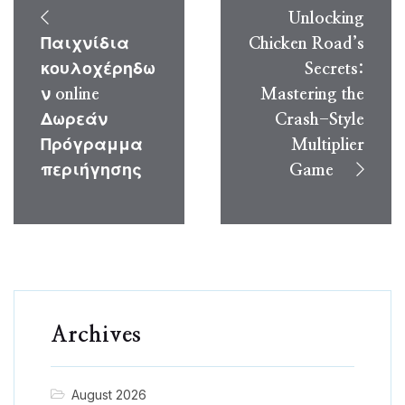
navigation
Unlocking
Παιχνίδια
Chicken Road’s
κουλοχέρηδω
Secrets:
ν online
Mastering the
Δωρεάν
Crash-Style
Πρόγραμμα
Multiplier
περιήγησης
Game
Archives
August 2026