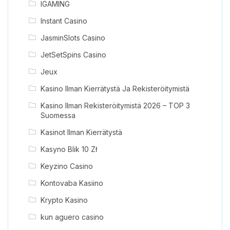
IGAMING
Instant Casino
JasminSlots Casino
JetSetSpins Casino
Jeux
Kasino Ilman Kierrätystä Ja Rekisteröitymistä
Kasino Ilman Rekisteröitymistä 2026 – TOP 3
Suomessa
Kasinot Ilman Kierrätystä
Kasyno Blik 10 Zł
Keyzino Casino
Kontovaba Kasiino
Krypto Kasino
kun aguero casino