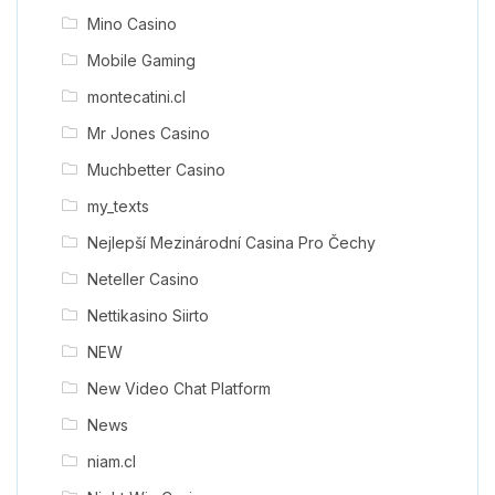
Mino Casino
Mobile Gaming
montecatini.cl
Mr Jones Casino
Muchbetter Casino
my_texts
Nejlepší Mezinárodní Casina Pro Čechy
Neteller Casino
Nettikasino Siirto
NEW
New Video Chat Platform
News
niam.cl