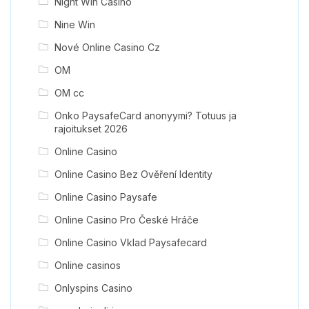
Night Win Casino
Nine Win
Nové Online Casino Cz
OM
OM cc
Onko PaysafeCard anonyymi? Totuus ja
rajoitukset 2026
Online Casino
Online Casino Bez Ověření Identity
Online Casino Paysafe
Online Casino Pro České Hráče
Online Casino Vklad Paysafecard
Online casinos
Onlyspins Casino