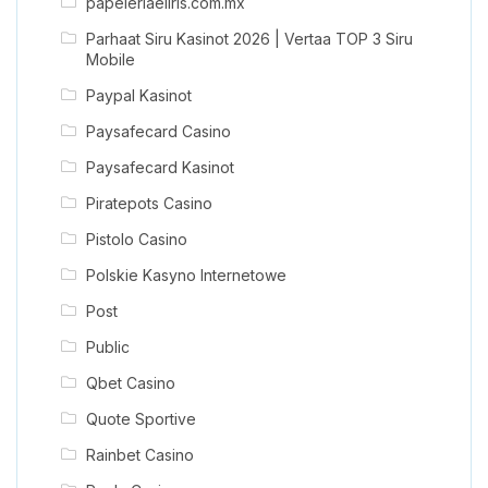
papeleriaeliris.com.mx
Parhaat Siru Kasinot 2026 | Vertaa TOP 3 Siru
Mobile
Paypal Kasinot
Paysafecard Casino
Paysafecard Kasinot
Piratepots Casino
Pistolo Casino
Polskie Kasyno Internetowe
Post
Public
Qbet Casino
Quote Sportive
Rainbet Casino