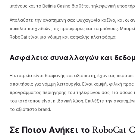
μπόνους και το Betinia Casino διαθέτει τηλεφωνική υποστήρ
Απολαύστε την αγαπημένη σας ψυχαγωγία καζίνο, και οι αν
ποικιλία παιχνιδιών, τις προσφορές και τα μπόνους. Μπορε
RoboCat είναι μια νόμιμη και ασφαλής πλατφόρμα.
Ασφάλεια συναλλαγών και δεδο
Η εταιρεία είναι διαφανής και αξιόπιστη, έχοντας περάσε
απαιτήσεις για νόμιμη λειτουργία. Είναι κομψή, φιλική πρ
προγράμματος περιήγησης του τηλεφώνου σας. Για όσους πρ
του ιστότοπου είναι η ιδανική λύση. Επιλέξτε την αγαπημέ
το αξιόπιστο brand.
Σε Ποιον Ανήκει το RoboCat 