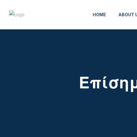
HOME
ABOUT 
Επίσημ