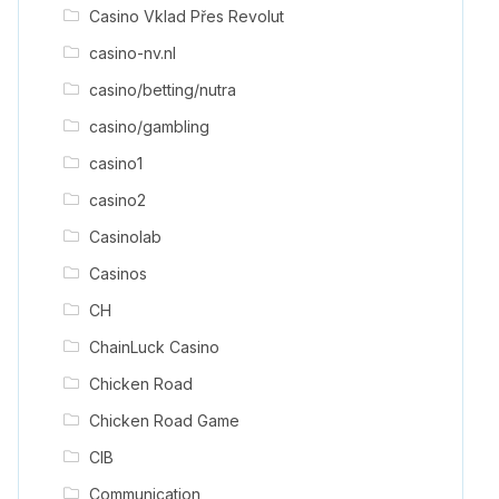
Casino Vklad Přes Revolut
casino-nv.nl
casino/betting/nutra
casino/gambling
casino1
casino2
Casinolab
Casinos
CH
ChainLuck Casino
Chicken Road
Chicken Road Game
CIB
Communication