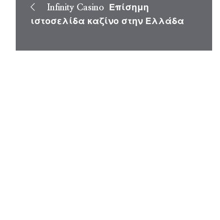
navigation
Infinity Casino ︎ Επίσημη
ιστοσελίδα καζίνο στην Ελλάδα