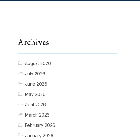
Archives
August 2026
July 2026
June 2026
May 2026
April 2026
March 2026
February 2026
January 2026