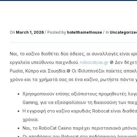
On
March 1, 2026
Posted by
hotelthamelhouse
In
Uncategorize
Ναι, το καζίνο διαθέτει δύο άδειες, οι συναλλαγές είναι 
εργαλεία υπεύθυνου παιχνιδιού.
robocatcas.gr
🚫 Δεν δέχετ
Ρωσία, Κύπρο και Σουηδία.🚫 Οι Φιλιππινέζοι παίκτες απο
χρόνο και τα χρήματά σας σε ένα καζίνο, ρωτήστε πάντα γ
Χρησιμοποιούν επίσης αξιόπιστους προμηθευτές λογισμ
Gaming, για να εξασφαλίσουν τη δικαιοσύνη των παιχ
Η εγγραφή στο καζίνο καρυδιάς Robocat είναι διαθέσ
χρόνια.
Ναι, το RoboCat Casino παρέχει περιστασιακά μπόνου
Οι αποδόσεις του Robocat στο ποδόσφαιρο (κορυφα