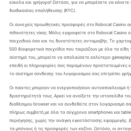
εύκολα και γρήγορα! Ωστόσο, για να μπορέσετε να κάνετε
διαδικασίας επαλήθευσης (KYC).
Οι συνεχείς προωθητικές προσφορές στο Robocat Casino α
πιθανότητες νίκης. Μόλις εγγραφείτε στο Robocat Casino 
παιχνιδιού όσο και τις δυνατότητες ανταμοιβής. Το χαρτ
500 διαφορετικά παιχνίδια που ταιριάζουν με όλα τα είδη
σύστημά του, μπορείτε να απολαύσετε καλύτερο gameplay 
επειδή οι πληροφορίες σας παραμένουν προστατευμένες κα
το σύστημα σύνδεσης του λογαριασμού σας επιτρέπει γρήγο
Οι παίκτες μπορούν να ενεργοποιήσουν αυτοαποκλεισμό ή ν
δραστηριότητά τους. Αρκεί να ανοίξετε την ιστοσελίδα του 
διαθέσιμου browser και να συνδεθείτε στον λογαριασμό σ
πλήρως συμβατή με όλα τα σύγχρονα smartphones και tabl
περιήγησης, χωρίς την ανάγκη εγκατάστασης εφαρμογής. 
τα μπόνους ή τις προσφορές των καζίνο. Ωστόσο, οι αντα