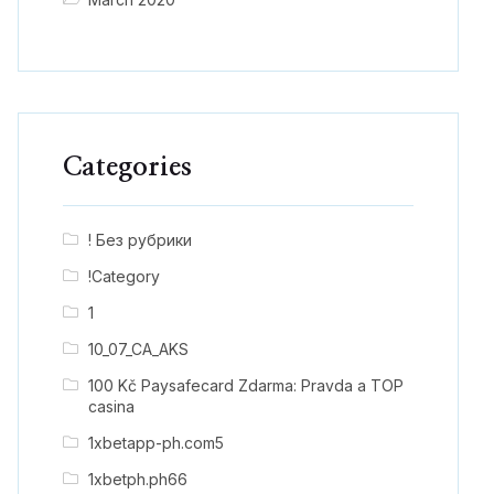
Categories
! Без рубрики
!Category
1
10_07_CA_AKS
100 Kč Paysafecard Zdarma: Pravda a TOP
casina
1xbetapp-ph.com5
1xbetph.ph66