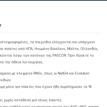
d
κρυπτογραφημένες, τα παιχνίδια ελέγχονται και υπάρχουν
αι παίκτες από ΗΠΑ, Ηνωμένο Βασίλειο, Μάλτα, Ολλανδία,
κλείονται λόγω των κανόνων της PAGCOR. Πριν δώσετε το
ια την άδεια λειτουργίας.
ικού με ελεγμένα RNGs, όπως οι NetEnt και Evolution
νιδιών.
ιμη μόνο για παίκτες που έχουν ήδη συμπληρώσει τα 18
ς χωρίς κατάθεση για νέους παίκτες.
ία πρωταθλήματα) κυμαίνονται κοντά στο 94%–96% margin,