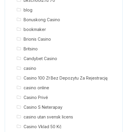
bkschool2.ru 70
blog
Bonuskong Casino
bookmaker
Brionis Casino
Britsino
Candybet Casino
casino
Casino 100 Zł Bez Depozytu Za Rejestrację
casino online
Casino Privé
Casino S Neterapay
casino utan svensk licens
Casino Vklad 50 Kč