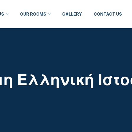
US
OUR ROOMS
GALLERY
CONTACT US
η Ελληνική Ιστ