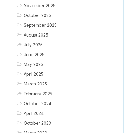
November 2025
October 2025
September 2025
August 2025
July 2025
June 2025
May 2025
April 2025
March 2025
February 2025
October 2024
April 2024
October 2023
March 2020